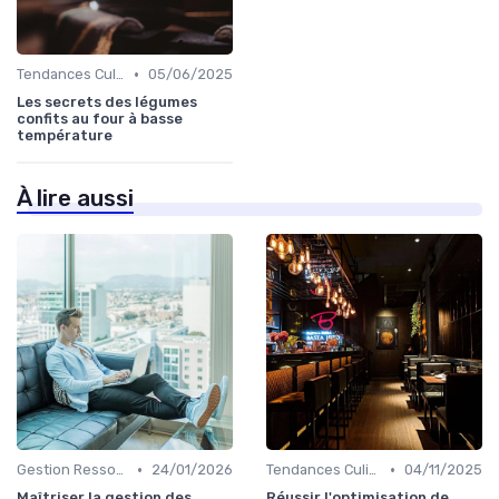
•
Tendances Culinaire
05/06/2025
Les secrets des légumes
confits au four à basse
température
À lire aussi
•
•
Gestion Ressources
24/01/2026
Tendances Culinaire
04/11/2025
Maîtriser la gestion des
Réussir l'optimisation de