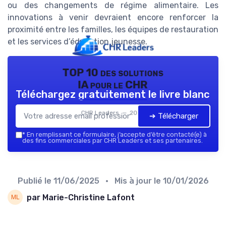
ou des changements de régime alimentaire. Les
innovations à venir devraient encore renforcer la
proximité entre les familles, les équipes de restauration
et les services d’éducation jeunesse.
TOP 10 des solutions
IA pour le CHR
Téléchargez gratuitement le livre blanc
CHR Leaders — 2026
➔ Télécharger
*
En remplissant ce formulaire, j’accepte d’être contacté(e) à
des fins commerciales par CHR Leaders et ses partenaires.
Publié le
11/06/2025
• Mis à jour le
10/01/2026
par Marie-Christine Lafont