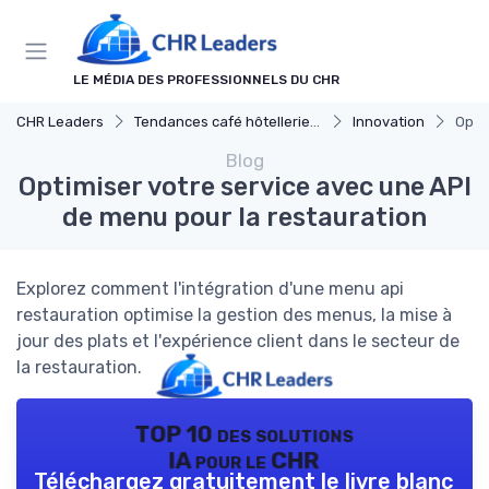
Panneau de gestion des cookies
LE MÉDIA DES PROFESSIONNELS DU CHR
CHR Leaders
Tendances café hôtellerie et restauration
Innovation
Opti
Blog
Optimiser votre service avec une API
de menu pour la restauration
Explorez comment l'intégration d'une menu api
restauration optimise la gestion des menus, la mise à
jour des plats et l'expérience client dans le secteur de
la restauration.
TOP 10 des solutions
IA pour le CHR
Téléchargez gratuitement le livre blanc