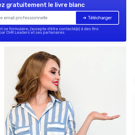
z gratuitement le livre blanc
➔ Télécharger
 ce formulaire, j’accepte d’être contacté(e) à des fins
ar CHR Leaders et ses partenaires.