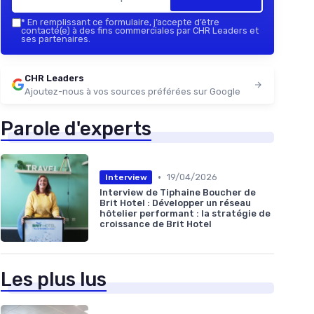
*
En remplissant ce formulaire, j’accepte d’être
contacté(e) à des fins commerciales par CHR Leaders et
ses partenaires.
CHR Leaders
Ajoutez-nous à vos sources préférées sur Google
Parole d'experts
•
19/04/2026
Interview
Interview de Tiphaine Boucher de
Brit Hotel : Développer un réseau
hôtelier performant : la stratégie de
croissance de Brit Hotel
Les plus lus