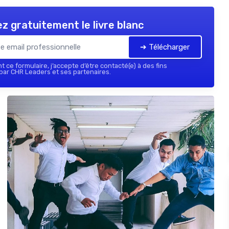
z gratuitement le livre blanc
➔ Télécharger
 ce formulaire, j’accepte d’être contacté(e) à des fins
ar CHR Leaders et ses partenaires.