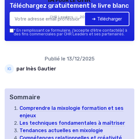
Téléchargez gratuitement le livre blanc
CHR Leaders — 2026
➔ Télécharger
*
En remplissant ce formulaire, j’accepte d’être contacté(e) à
des fins commerciales par CHR Leaders et ses partenaires.
Publié le
13/12/2025
par Inès Gautier
Sommaire
Comprendre la mixologie formation et ses
enjeux
Les techniques fondamentales à maîtriser
Tendances actuelles en mixologie
Compétences relationnelles et créativité