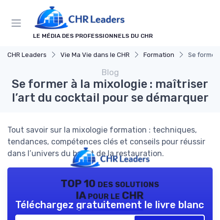
Panneau de gestion des cookies
LE MÉDIA DES PROFESSIONNELS DU CHR
CHR Leaders
Vie Ma Vie dans le CHR
Formation
Se former 
Blog
Se former à la mixologie : maîtriser
l’art du cocktail pour se démarquer
Tout savoir sur la mixologie formation : techniques,
tendances, compétences clés et conseils pour réussir
dans l’univers du bar et de la restauration.
TOP 10 des solutions
IA pour le CHR
Téléchargez gratuitement le livre blanc