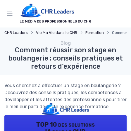
Panneau de gestion des cookies
LE MÉDIA DES PROFESSIONNELS DU CHR
CHR Leaders
Vie Ma Vie dans le CHR
Formation
Comment ré
Blog
Comment réussir son stage en
boulangerie : conseils pratiques et
retours d’expérience
Vous cherchez à effectuer un stage en boulangerie ?
Découvrez des conseils pratiques, les compétences à
développer et les attentes des professionnels pour tirer
le meilleur parti de cette expérience formatrice.
TOP 10 des solutions