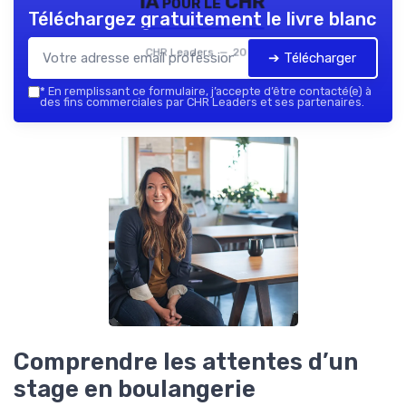
IA pour le CHR
Téléchargez gratuitement le livre blanc
CHR Leaders — 2026
➔ Télécharger
*
En remplissant ce formulaire, j’accepte d’être contacté(e) à
des fins commerciales par CHR Leaders et ses partenaires.
Comprendre les attentes d’un
stage en boulangerie