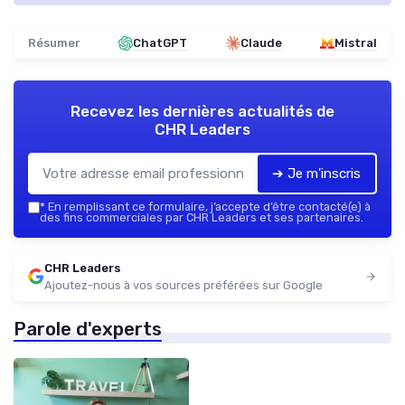
Résumer
ChatGPT
Claude
Mistral
Recevez les dernières actualités de
CHR Leaders
➔ Je m'inscris
*
En remplissant ce formulaire, j’accepte d’être contacté(e) à
des fins commerciales par CHR Leaders et ses partenaires.
CHR Leaders
Ajoutez-nous à vos sources préférées sur Google
Parole d'experts