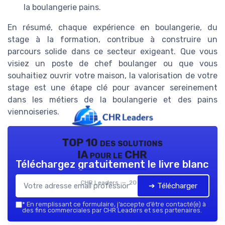
la boulangerie pains.
En résumé, chaque expérience en boulangerie, du
stage à la formation, contribue à construire un
parcours solide dans ce secteur exigeant. Que vous
visiez un poste de chef boulanger ou que vous
souhaitiez ouvrir votre maison, la valorisation de votre
stage est une étape clé pour avancer sereinement
dans les métiers de la boulangerie et des pains
viennoiseries.
TOP 10 des solutions
IA pour le CHR
Téléchargez gratuitement le livre blanc
CHR Leaders — 2026
➔ Télécharger
*
En remplissant ce formulaire, j’accepte d’être contacté(e) à
des fins commerciales par CHR Leaders et ses partenaires.