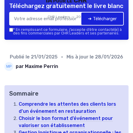
IA pour le CHR
Téléchargez gratuitement le livre blanc
CHR Leaders — 2026
➔ Télécharger
*
En remplissant ce formulaire, j’accepte d’être contacté(e) à
des fins commerciales par CHR Leaders et ses partenaires.
Publié le
21/01/2025
• Mis à jour le
28/01/2026
par Maxime Perrin
Sommaire
Comprendre les attentes des clients lors
d’un événement en restauration
Choisir le bon format d’événement pour
valoriser son établissement
Gestion logistique et organisationnelle : les