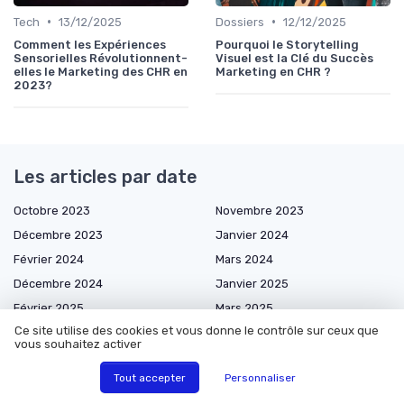
•
•
Tech
13/12/2025
Dossiers
12/12/2025
Comment les Expériences
Pourquoi le Storytelling
Sensorielles Révolutionnent-
Visuel est la Clé du Succès
elles le Marketing des CHR en
Marketing en CHR ?
2023?
Les articles par date
Octobre 2023
Novembre 2023
Décembre 2023
Janvier 2024
Février 2024
Mars 2024
Décembre 2024
Janvier 2025
Février 2025
Mars 2025
Ce site utilise des cookies et vous donne le contrôle sur ceux que
Avril 2025
Juin 2025
vous souhaitez activer
Juillet 2025
Août 2025
Tout accepter
Personnaliser
Septembre 2025
Octobre 2025