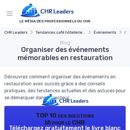
Panneau de gestion des cookies
LE MÉDIA DES PROFESSIONNELS DU CHR
CHR Leaders
Tendances café hôtellerie et restauration
Évènements
Or
Blog
Organiser des événements
mémorables en restauration
Découvrez comment organiser des événements en
restauration avec succès grâce à des conseils
pratiques, des tendances actuelles et des astuces pour
se démarquer dans le secteur.
TOP 10 des solutions
IA pour le CHR
Téléchargez gratuitement le livre blanc