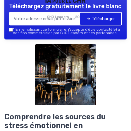
IA pour le CHR
Téléchargez gratuitement le livre blanc
CHR Leaders — 2026
➔ Télécharger
*
En remplissant ce formulaire, j’accepte d’être contacté(e) à
des fins commerciales par CHR Leaders et ses partenaires.
Comprendre les sources du
stress émotionnel en