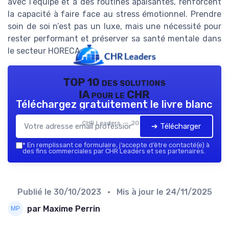
avec l’équipe et à des routines apaisantes, renforcent
la capacité à faire face au stress émotionnel. Prendre
soin de soi n’est pas un luxe, mais une nécessité pour
rester performant et préserver sa santé mentale dans
le secteur HORECA.
TOP 10 des solutions
IA pour le CHR
Téléchargez gratuitement le livre blanc
CHR Leaders — 2026
➔ Télécharger
*
En remplissant ce formulaire, j’accepte d’être contacté(e) à
des fins commerciales par CHR Leaders et ses partenaires.
Publié le
30/10/2023
• Mis à jour le
24/11/2025
par Maxime Perrin