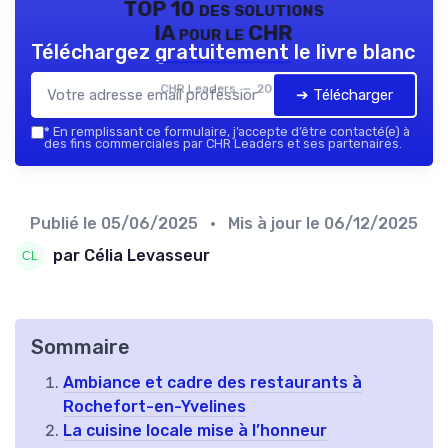
TOP 10 des solutions
IA pour le CHR
Téléchargez gratuitement le livre blanc
CHR Leaders — 2026
➔ Télécharger
*
En remplissant ce formulaire, j’accepte d’être contacté(e) à
des fins commerciales par CHR Leaders et ses partenaires.
Publié le
05/06/2025
• Mis à jour le
06/12/2025
par Célia Levasseur
Sommaire
Ambiance et cadre des restaurants à
Rochefort-en-Yvelines
La cuisine locale mise à l’honneur