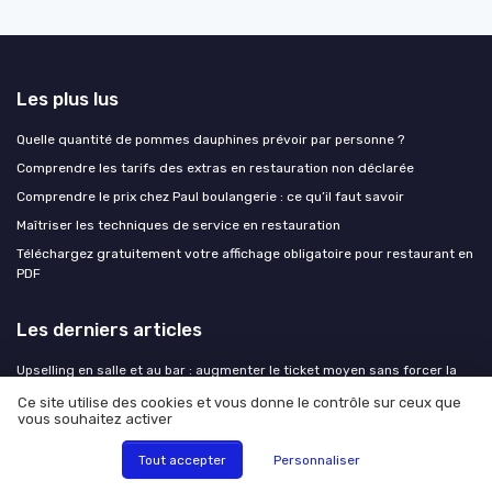
Les plus lus
Quelle quantité de pommes dauphines prévoir par personne ?
Comprendre les tarifs des extras en restauration non déclarée
Comprendre le prix chez Paul boulangerie : ce qu’il faut savoir
Maîtriser les techniques de service en restauration
Téléchargez gratuitement votre affichage obligatoire pour restaurant en
PDF
Les derniers articles
Upselling en salle et au bar : augmenter le ticket moyen sans forcer la
main
Ce site utilise des cookies et vous donne le contrôle sur ceux que
Comment structurer une stratégie SEO pour un restaurant qui veut
vous souhaitez activer
remplir sa salle
Tout accepter
Personnaliser
Comment structurer une stratégie SEO pour un restaurant qui veut
remplir sa salle