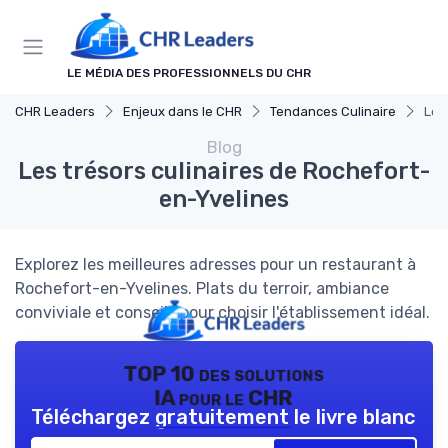
Panneau de gestion des cookies
LE MÉDIA DES PROFESSIONNELS DU CHR
CHR Leaders
Enjeux dans le CHR
Tendances Culinaire
Les
Blog
Les trésors culinaires de Rochefort-
en-Yvelines
Explorez les meilleures adresses pour un restaurant à
Rochefort-en-Yvelines. Plats du terroir, ambiance
conviviale et conseils pour choisir l'établissement idéal.
TOP 10 des solutions
IA pour le CHR
Téléchargez gratuitement le livre blanc