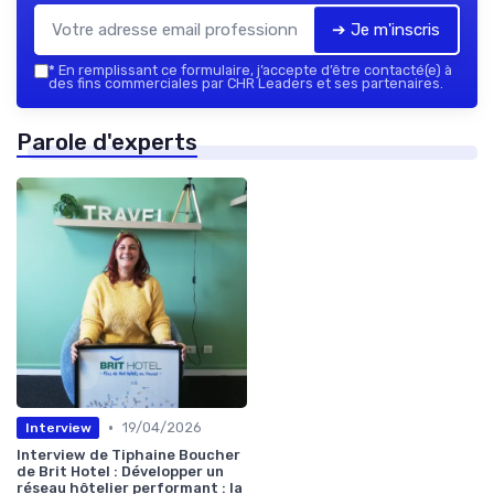
➔ Je m'inscris
*
En remplissant ce formulaire, j’accepte d’être contacté(e) à
des fins commerciales par CHR Leaders et ses partenaires.
Parole d'experts
•
19/04/2026
Interview
Interview de Tiphaine Boucher
de Brit Hotel : Développer un
réseau hôtelier performant : la