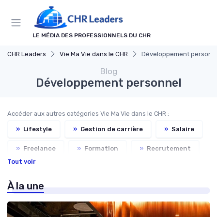
Panneau de gestion des cookies
LE MÉDIA DES PROFESSIONNELS DU CHR
CHR Leaders
Vie Ma Vie dans le CHR
Développement personn
Blog
Développement personnel
Accéder aux autres catégories Vie Ma Vie dans le CHR :
»
Lifestyle
»
Gestion de carrière
»
Salaire
»
Freelance
»
Formation
»
Recrutement
Tout voir
À la une