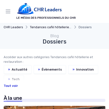
Panneau de gestion des cookies
LE MÉDIA DES PROFESSIONNELS DU CHR
CHR Leaders
Tendances café hôtellerie et restauration
Dossiers
Blog
Dossiers
Accéder aux autres catégories Tendances café hôtellerie et
restauration :
»
Actualité
»
Évènements
»
Innovation
»
Tech
Tout voir
À la une