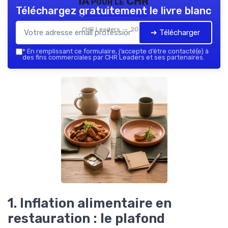
IA pour le CHR
Téléchargez gratuitement le livre blanc
CHR Leaders — 2026
➔ Télécharger
*
En remplissant ce formulaire, j’accepte d’être contacté(e) à
des fins commerciales par CHR Leaders et ses partenaires.
1. Inflation alimentaire en
restauration : le plafond