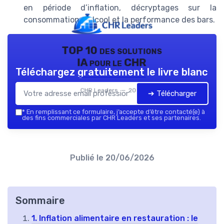
en période d’inflation, décryptages sur la
consommation d’alcool et la performance des bars.
TOP 10 des solutions
IA pour le CHR
Téléchargez gratuitement le livre blanc
CHR Leaders — 2026
➔ Télécharger
*
En remplissant ce formulaire, j’accepte d’être contacté(e) à
des fins commerciales par CHR Leaders et ses partenaires.
Publié le
20/06/2026
Sommaire
1. Inflation alimentaire en restauration : le