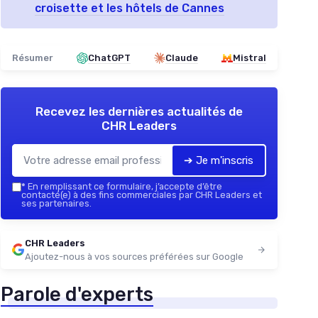
croisette et les hôtels de Cannes
Résumer
ChatGPT
Claude
Mistral
Recevez les dernières actualités de
CHR Leaders
➔ Je m'inscris
*
En remplissant ce formulaire, j’accepte d’être
contacté(e) à des fins commerciales par CHR Leaders et
ses partenaires.
CHR Leaders
Ajoutez-nous à vos sources préférées sur Google
Parole d'experts