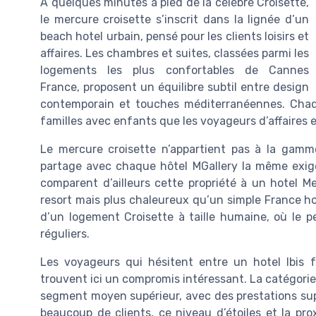
À quelques minutes à pied de la célèbre Croisette,
le mercure croisette s’inscrit dans la lignée d’un
beach hotel urbain, pensé pour les clients loisirs et
affaires. Les chambres et suites, classées parmi les
logements les plus confortables de Cannes
France, proposent un équilibre subtil entre design
contemporain et touches méditerranéennes. Chaqu
familles avec enfants que les voyageurs d’affaires 
Le mercure croisette n’appartient pas à la gamme
partage avec chaque hôtel MGallery la même exige
comparent d’ailleurs cette propriété à un hotel M
resort mais plus chaleureux qu’un simple France ho
d’un logement Croisette à taille humaine, où le p
réguliers.
Les voyageurs qui hésitent entre un hotel Ibis
trouvent ici un compromis intéressant. La catégorie 
segment moyen supérieur, avec des prestations sup
beaucoup de clients, ce niveau d’étoiles et la pro