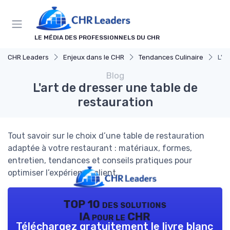
Panneau de gestion des cookies
LE MÉDIA DES PROFESSIONNELS DU CHR
CHR Leaders
Enjeux dans le CHR
Tendances Culinaire
L'a
Blog
L'art de dresser une table de
restauration
Tout savoir sur le choix d’une table de restauration
adaptée à votre restaurant : matériaux, formes,
entretien, tendances et conseils pratiques pour
optimiser l’expérience client.
TOP 10 des solutions
IA pour le CHR
Téléchargez gratuitement le livre blanc