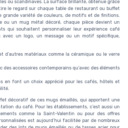
elles ou scandinaves. La surface brillante, obtenue grâce
tire le regard sur chaque table de restaurant ou buffet
 grande variété de couleurs, de motifs et de finitions.
nie ou un mug métal décoré, chaque pièce devient un
ents qui souhaitent personnaliser leur expérience café
g avec un logo, un message ou un motif spécifique,
é et d’autres matériaux comme la céramique ou le verre
vec des accessoires contemporains qu’avec des éléments
s en font un choix apprécié pour les cafés, hôtels et
lité.
ffet décoratif de ces mugs émaillés, qui apportent une
ntation du café. Pour les établissements, c’est aussi un
ements comme la Saint-Valentin ou pour des offres
personnalisées est aujourd’hui facilitée par de nombreux
nder des lots de mugs émaillés ou de tasses acier pour