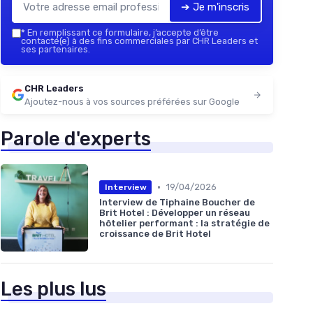
➔ Je m'inscris
*
En remplissant ce formulaire, j’accepte d’être
contacté(e) à des fins commerciales par CHR Leaders et
ses partenaires.
CHR Leaders
Ajoutez-nous à vos sources préférées sur Google
Parole d'experts
•
19/04/2026
Interview
Interview de Tiphaine Boucher de
Brit Hotel : Développer un réseau
hôtelier performant : la stratégie de
croissance de Brit Hotel
Les plus lus