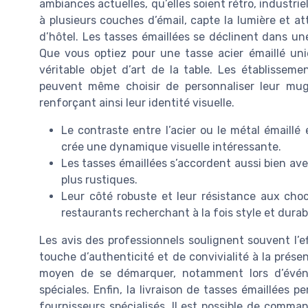
ambiances actuelles, qu’elles soient rétro, industri
à plusieurs couches d’émail, capte la lumière et at
d’hôtel. Les tasses émaillées se déclinent dans une
Que vous optiez pour une tasse acier émaillé u
véritable objet d’art de la table. Les établissem
peuvent même choisir de personnaliser leur mu
renforçant ainsi leur identité visuelle.
Le contraste entre l’acier ou le métal émaill
crée une dynamique visuelle intéressante.
Les tasses émaillées s’accordent aussi bien a
plus rustiques.
Leur côté robuste et leur résistance aux choc
restaurants recherchant à la fois style et durabi
Les avis des professionnels soulignent souvent l’e
touche d’authenticité et de convivialité à la prése
moyen de se démarquer, notamment lors d’évén
spéciales. Enfin, la livraison de tasses émaillées 
fournisseurs spécialisés. Il est possible de comma