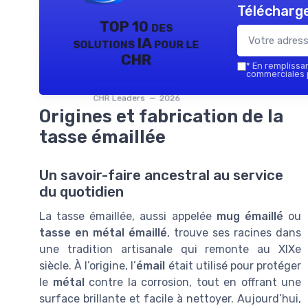
Télécharge
TOP 10 des
solutions IA pour le
CHR
*
En remplissant
commerciales p
CHR Leaders — 2026
Origines et fabrication de la
tasse émaillée
Un savoir-faire ancestral au service
du quotidien
La tasse émaillée, aussi appelée
mug émaillé
ou
tasse en métal émaillé
, trouve ses racines dans
une tradition artisanale qui remonte au XIXe
siècle. À l’origine, l’
émail
était utilisé pour protéger
le
métal
contre la corrosion, tout en offrant une
surface brillante et facile à nettoyer. Aujourd’hui,