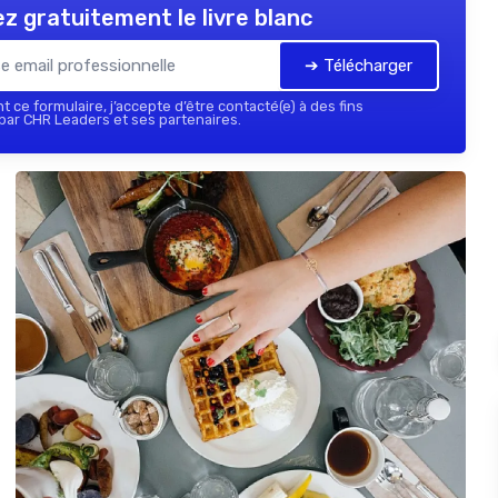
z gratuitement le livre blanc
➔ Télécharger
 ce formulaire, j’accepte d’être contacté(e) à des fins
ar CHR Leaders et ses partenaires.