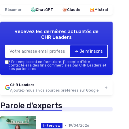
Résumer
ChatGPT
Claude
Mistral
Recevez les dernières actualités de
CHR Leaders
➔ Je m'inscris
*
En remplissant ce formulaire, j’accepte d’être
contacté(e) à des fins commerciales par CHR Leaders et
ses partenaires.
CHR Leaders
Ajoutez-nous à vos sources préférées sur Google
Parole d'experts
•
19/04/2026
Interview