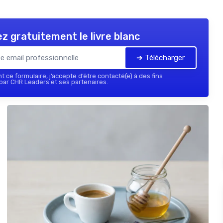
z gratuitement le livre blanc
➔ Télécharger
 ce formulaire, j’accepte d’être contacté(e) à des fins
ar CHR Leaders et ses partenaires.