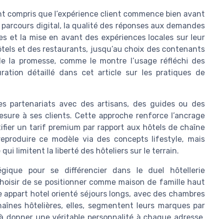
nt compris que l’expérience client commence bien avant
le parcours digital, la qualité des réponses aux demandes
ires et la mise en avant des expériences locales sur leur
hôtels et des restaurants, jusqu’au choix des contenants
 de la promesse, comme le montre l’usage réfléchi des
ation détaillé dans cet article sur les pratiques de
s partenariats avec des artisans, des guides ou des
esure à ses clients. Cette approche renforce l’ancrage
tifier un tarif premium par rapport aux hôtels de chaîne
reproduire ce modèle via des concepts lifestyle, mais
i limitent la liberté des hôteliers sur le terrain.
gique pour se différencier dans le duel hôtellerie
hoisir de se positionner comme maison de famille haut
ppart hotel orienté séjours longs, avec des chambres
haînes hôtelières, elles, segmentent leurs marques par
s à donner une véritable personnalité à chaque adresse,