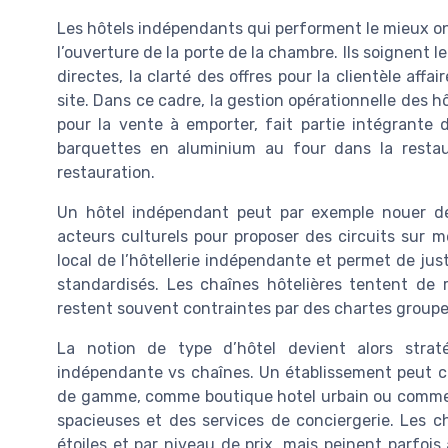
Les hôtels indépendants qui performent le mieux o
l’ouverture de la porte de la chambre. Ils soignent 
directes, la clarté des offres pour la clientèle affa
site. Dans ce cadre, la gestion opérationnelle des 
pour la vente à emporter, fait partie intégrante
barquettes en aluminium au four dans la restaur
restauration.
Un hôtel indépendant peut par exemple nouer de
acteurs culturels pour proposer des circuits sur m
local de l’hôtellerie indépendante et permet de jus
standardisés. Les chaînes hôtelières tentent de 
restent souvent contraintes par des chartes groupe qu
La notion de type d’hôtel devient alors straté
indépendante vs chaînes. Un établissement peut c
de gamme, comme boutique hotel urbain ou comme a
spacieuses et des services de conciergerie. Les c
étoiles et par niveau de prix, mais peinent parfoi