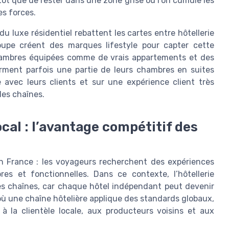
ôt que de rester dans une zone grise où l’on cumule les
s forces.
u luxe résidentiel rebattent les cartes entre hôtellerie
oupe créent des marques lifestyle pour capter cette
hambres équipées comme de vrais appartements et des
rment parfois une partie de leurs chambres en suites
e avec leurs clients et sur une expérience client très
ndes chaînes.
cal : l’avantage compétitif des
en France : les voyageurs recherchent des expériences
s et fonctionnelles. Dans ce contexte, l’hôtellerie
es chaînes, car chaque hôtel indépendant peut devenir
 où une chaîne hôtelière applique des standards globaux,
 la clientèle locale, aux producteurs voisins et aux