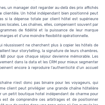
nes, un manager doit regarder au‑delà des prix affichés
e clientèle. Un hôtel indépendant bien positionné peut
 si la dépense totale par client hôtel est supérieure
ces locales. Les chaînes, elles, compensent souvent par
rogrammes de fidélité et la puissance de leur marque
 marges et d’une moindre flexibilité opérationnelle.
i réussissent ne cherchent plus à copier les hôtels de
illent leur storytelling, la signature de leurs chambres,
re F&B pour que chaque séjour devienne mémorable. Les
ssivement dans la data et les CRM pour mieux segmenter
is peinent encore à reproduire l’authenticité d’un accueil
chaîne n’est donc pas binaire pour les voyageurs, qui
me client peut privilégier une grande chaîne hôtelière
er un petit boutique hotel indépendant de charme pour
eu est de comprendre ces arbitrages et de positionner