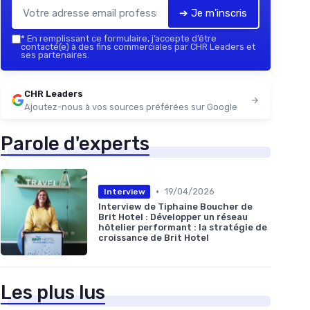
➔ Je m'inscris
*
En remplissant ce formulaire, j’accepte d’être
contacté(e) à des fins commerciales par CHR Leaders et
ses partenaires.
CHR Leaders
Ajoutez-nous à vos sources préférées sur Google
Parole d'experts
•
19/04/2026
Interview
Interview de Tiphaine Boucher de
Brit Hotel : Développer un réseau
hôtelier performant : la stratégie de
croissance de Brit Hotel
Les plus lus