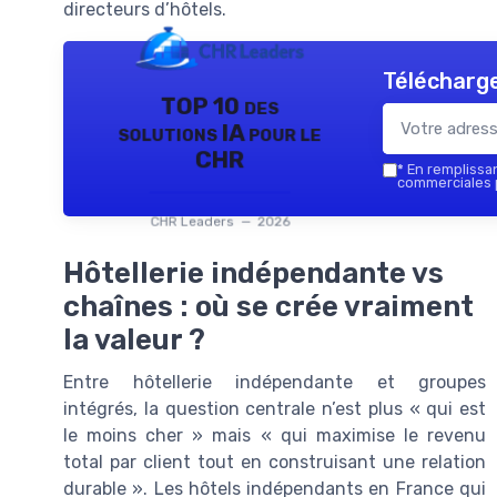
directeurs d’hôtels.
Télécharge
TOP 10 des
solutions IA pour le
CHR
*
En remplissant
commerciales p
CHR Leaders — 2026
Hôtellerie indépendante vs
chaînes : où se crée vraiment
la valeur ?
Entre hôtellerie indépendante et groupes
intégrés, la question centrale n’est plus « qui est
le moins cher » mais « qui maximise le revenu
total par client tout en construisant une relation
durable ». Les hôtels indépendants en France qui