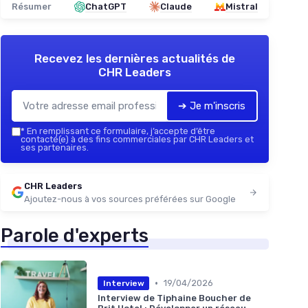
Résumer
ChatGPT
Claude
Mistral
Recevez les dernières actualités de
CHR Leaders
➔ Je m'inscris
*
En remplissant ce formulaire, j’accepte d’être
contacté(e) à des fins commerciales par CHR Leaders et
ses partenaires.
CHR Leaders
Ajoutez-nous à vos sources préférées sur Google
Parole d'experts
•
19/04/2026
Interview
Interview de Tiphaine Boucher de