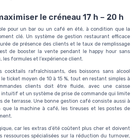
maximiser le créneau 17 h – 20 h
ble pour un bar ou un café en été, à condition que la
oment clé. Un système de gestion restaurant efficace
urée de présence des clients et le taux de remplissage
if est de booster la vente pendant le happy hour sans
, les formules et l’expérience client.
s cocktails rafraîchissants, des boissons sans alcool
le ticket moyen de 10 à 15 %, tout en restant simples à
mmandes clients doit être fluide, avec une caisse
e intuitif et un système de prise de commande qui limite
ises de terrasse. Une bonne gestion café consiste aussi à
n que la machine à café, les tireuses et les postes de
ment.
ique, car les extras d’été coûtent plus cher et doivent
s ressources spécialisées sur la réduction du turnover,