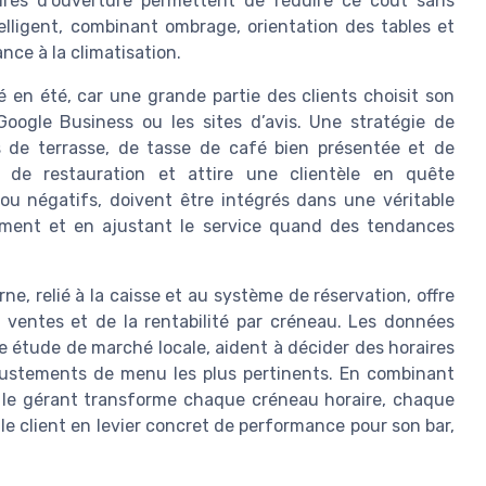
aires d’ouverture permettent de réduire ce coût sans
lligent, combinant ombrage, orientation des tables et
ance à la climatisation.
fé en été, car une grande partie des clients choisit son
Google Business ou les sites d’avis. Une stratégie de
s de terrasse, de tasse de café bien présentée et de
se de restauration et attire une clientèle en quête
s ou négatifs, doivent être intégrés dans une véritable
dement et en ajustant le service quand des tendances
ne, relié à la caisse et au système de réservation, offre
s ventes et de la rentabilité par créneau. Les données
te étude de marché locale, aident à décider des horaires
 ajustements de menu les plus pertinents. En combinant
, le gérant transforme chaque créneau horaire, chaque
le client en levier concret de performance pour son bar,