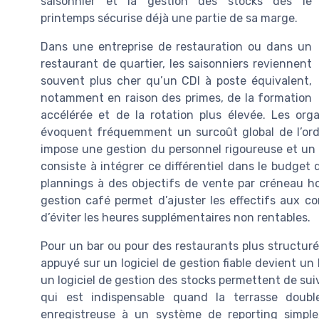
saisonnier et la gestion des stocks dès le
printemps sécurise déjà une partie de sa marge.
Dans une entreprise de restauration ou dans un
restaurant de quartier, les saisonniers reviennent
souvent plus cher qu’un CDI à poste équivalent,
notamment en raison des primes, de la formation
accélérée et de la rotation plus élevée. Les organ
évoquent fréquemment un surcoût global de l’ordre
impose une gestion du personnel rigoureuse et un su
consiste à intégrer ce différentiel dans le budget 
plannings à des objectifs de vente par créneau hor
gestion café permet d’ajuster les effectifs aux co
d’éviter les heures supplémentaires non rentables.
Pour un bar ou pour des restaurants plus structuré
appuyé sur un logiciel de gestion fiable devient un l
un logiciel de gestion des stocks permettent de suiv
qui est indispensable quand la terrasse double
enregistreuse à un système de reporting simple