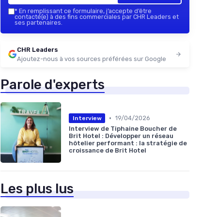
*
En remplissant ce formulaire, j’accepte d’être
contacté(e) à des fins commerciales par CHR Leaders et
ses partenaires.
CHR Leaders
Ajoutez-nous à vos sources préférées sur Google
Parole d'experts
•
19/04/2026
Interview
Interview de Tiphaine Boucher de
Brit Hotel : Développer un réseau
hôtelier performant : la stratégie de
croissance de Brit Hotel
Les plus lus