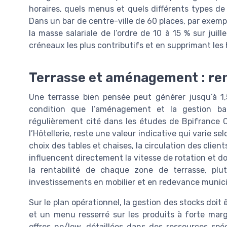
horaires, quels menus et quels différents types de 
Dans un bar de centre-ville de 60 places, par exemp
la masse salariale de l’ordre de 10 à 15 % sur juil
créneaux les plus contributifs et en supprimant les
Terrasse et aménagement : ren
Une terrasse bien pensée peut générer jusqu’à 1,5 
condition que l’aménagement et la gestion ba
régulièrement cité dans les études de Bpifrance C
l’Hôtellerie, reste une valeur indicative qui varie s
choix des tables et chaises, la circulation des client
influencent directement la vitesse de rotation et 
la rentabilité de chaque zone de terrasse, plut
investissements en mobilier et en redevance munici
Sur le plan opérationnel, la gestion des stocks doit 
et un menu resserré sur les produits à forte marge
offres no/low, détaillées dans des ressources spéc