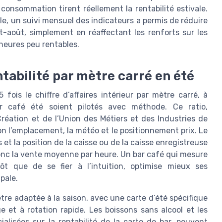
consommation tirent réellement la rentabilité estivale.
le, un suivi mensuel des indicateurs a permis de réduire
let-août, simplement en réaffectant les renforts sur les
 heures peu rentables.
tabilité par mètre carré en été
fois le chiffre d’affaires intérieur par mètre carré, à
r café été soient pilotés avec méthode. Ce ratio,
réation et de l’Union des Métiers et des Industries de
elon l’emplacement, la météo et le positionnement prix. Le
s et la position de la caisse ou de la caisse enregistreuse
donc la vente moyenne par heure. Un bar café qui mesure
ôt que de se fier à l’intuition, optimise mieux ses
pale.
être adaptée à la saison, avec une carte d’été spécifique
 et à rotation rapide. Les boissons sans alcool et les
ialisées sur la rentabilité de la carte de bar, peuvent