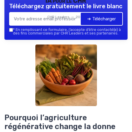
IA pour le CHR
Téléchargez gratuitement le livre blanc
CHR Leaders — 2026
➔ Télécharger
*
En remplissant ce formulaire, j’accepte d’être contacté(e) à
des fins commerciales par CHR Leaders et ses partenaires.
Pourquoi l’agriculture
régénérative change la donne