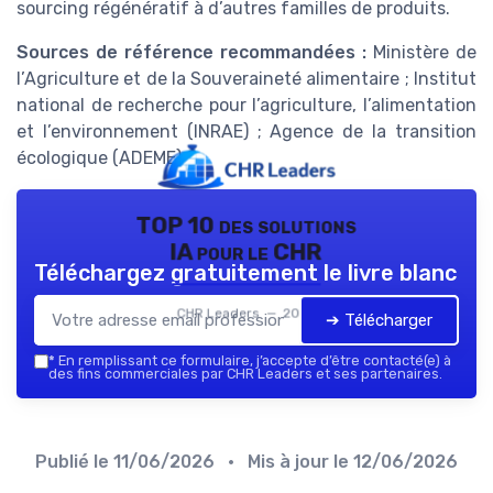
sourcing régénératif à d’autres familles de produits.
Sources de référence recommandées :
Ministère de
l’Agriculture et de la Souveraineté alimentaire ; Institut
national de recherche pour l’agriculture, l’alimentation
et l’environnement (INRAE) ; Agence de la transition
écologique (ADEME).
TOP 10 des solutions
IA pour le CHR
Téléchargez gratuitement le livre blanc
CHR Leaders — 2026
➔ Télécharger
*
En remplissant ce formulaire, j’accepte d’être contacté(e) à
des fins commerciales par CHR Leaders et ses partenaires.
Publié le
11/06/2026
• Mis à jour le
12/06/2026