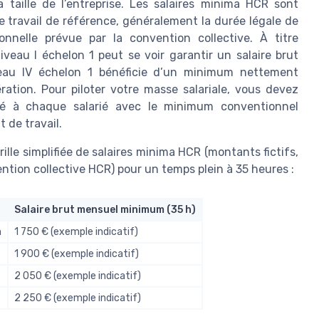
a taille de l’entreprise. Les salaires minima HCR sont
 travail de référence, généralement la durée légale de
nelle prévue par la convention collective. À titre
iveau I échelon 1 peut se voir garantir un salaire brut
veau IV échelon 1 bénéficie d’un minimum nettement
ration. Pour piloter votre masse salariale, vous devez
sé à chaque salarié avec le minimum conventionnel
 de travail.
grille simplifiée de salaires minima HCR (montants fictifs,
ention collective HCR) pour un temps plein à 35 heures :
Salaire brut mensuel minimum (35 h)
n
1 750 € (exemple indicatif)
1 900 € (exemple indicatif)
2 050 € (exemple indicatif)
2 250 € (exemple indicatif)