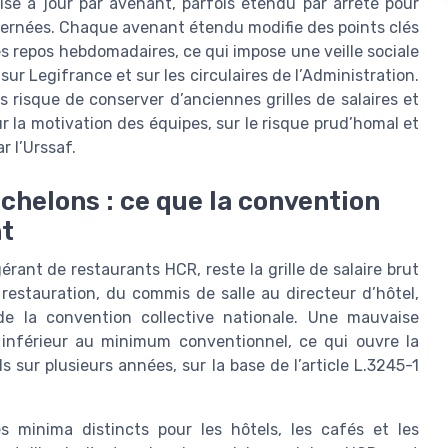
se à jour par avenant, parfois étendu par arrêté pour
ncernées. Chaque avenant étendu modifie des points clés
les repos hebdomadaires, ce qui impose une veille sociale
 sur Legifrance et sur les circulaires de l’Administration.
 risque de conserver d’anciennes grilles de salaires et
r la motivation des équipes, sur le risque prud’homal et
r l’Urssaf.
 échelons : ce que la convention
nt
rant de restaurants HCR, reste la grille de salaire brut
restauration, du commis de salle au directeur d’hôtel,
de la convention collective nationale. Une mauvaise
 inférieur au minimum conventionnel, ce qui ouvre la
s sur plusieurs années, sur la base de l’article L.3245-1
s minima distincts pour les hôtels, les cafés et les