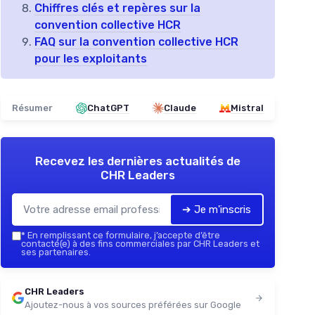
Chiffres clés et repères sur la
convention collective HCR
FAQ sur la convention collective HCR
pour les exploitants
Résumer
ChatGPT
Claude
Mistral
Recevez les dernières actualités de
CHR Leaders
➔ Je m'inscris
*
En remplissant ce formulaire, j’accepte d’être
contacté(e) à des fins commerciales par CHR Leaders et
ses partenaires.
CHR Leaders
Ajoutez-nous à vos sources préférées sur Google