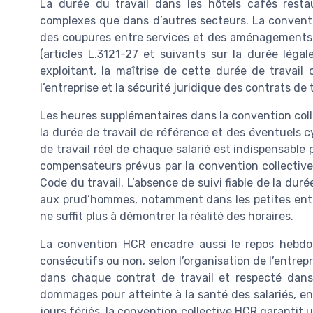
La durée du travail dans les hôtels cafés restau
complexes que dans d’autres secteurs. La conventi
des coupures entre services et des aménagements d
(articles L.3121-27 et suivants sur la durée léga
exploitant, la maîtrise de cette durée de travail 
l’entreprise et la sécurité juridique des contrats de t
Les heures supplémentaires dans la convention col
la durée de travail de référence et des éventuels c
de travail réel de chaque salarié est indispensable 
compensateurs prévus par la convention collective 
Code du travail. L’absence de suivi fiable de la duré
aux prud’hommes, notamment dans les petites entre
ne suffit plus à démontrer la réalité des horaires.
La convention HCR encadre aussi le repos hebdo
consécutifs ou non, selon l’organisation de l’entrep
dans chaque contrat de travail et respecté dans
dommages pour atteinte à la santé des salariés, en l
jours fériés, la convention collective HCR garantit