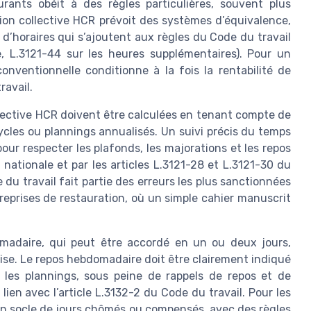
rants obéit à des règles particulières, souvent plus
on collective HCR prévoit des systèmes d’équivalence,
’horaires qui s’ajoutent aux règles du Code du travail
le, L.3121-44 sur les heures supplémentaires). Pour un
conventionnelle conditionne à la fois la rentabilité de
ravail.
lective HCR doivent être calculées en tenant compte de
ycles ou plannings annualisés. Un suivi précis du temps
pour respecter les plafonds, les majorations et les repos
nationale et par les articles L.3121-28 et L.3121-30 du
e du travail fait partie des erreurs les plus sanctionnées
prises de restauration, où un simple cahier manuscrit
madaire, qui peut être accordé en un ou deux jours,
rise. Le repos hebdomadaire doit être clairement indiqué
 les plannings, sous peine de rappels de repos et de
ien avec l’article L.3132-2 du Code du travail. Pour les
 un socle de jours chômés ou compensés, avec des règles