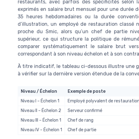
restaurants, avec parfois des spécificités selon l
exprimés en salaire brut mensuel pour une durée de
35 heures hebdomadaires ou la durée convention
d’illustration, un employé de restauration classé n
proche du Smic, alors qu’un chef de partie ni
supérieur, ce qui structure la politique de rémuné
comparer systématiquement le salaire brut ver
correspondant à son niveau échelon et à son contrat
À titre indicatif, le tableau ci-dessous illustre une 
à vérifier sur la dernière version étendue de la conv
Niveau / Échelon
Exemple de poste
Niveau I – Échelon 1
Employé polyvalent de restauratio
Niveau II – Échelon 2
Serveur confirmé
Niveau III – Échelon 1
Chef de rang
Niveau IV – Échelon 1
Chef de partie