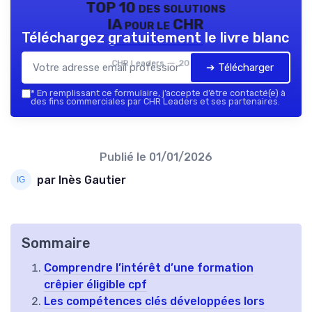
TOP 10 des solutions
IA pour le CHR
Téléchargez gratuitement le livre blanc
CHR Leaders — 2026
➔ Télécharger
*
En remplissant ce formulaire, j’accepte d’être contacté(e) à
des fins commerciales par CHR Leaders et ses partenaires.
Publié le
01/01/2026
par Inès Gautier
Sommaire
Comprendre l’intérêt d’une formation
crêpier éligible cpf
Les compétences clés développées lors