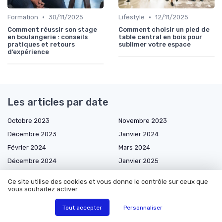
•
•
Formation
30/11/2025
Lifestyle
12/11/2025
Comment réussir son stage
Comment choisir un pied de
en boulangerie : conseils
table central en bois pour
pratiques et retours
sublimer votre espace
d’expérience
Les articles par date
Octobre 2023
Novembre 2023
Décembre 2023
Janvier 2024
Février 2024
Mars 2024
Décembre 2024
Janvier 2025
Février 2025
Mars 2025
Ce site utilise des cookies et vous donne le contrôle sur ceux que
Avril 2025
Juin 2025
vous souhaitez activer
Juillet 2025
Août 2025
Tout accepter
Personnaliser
Septembre 2025
Octobre 2025