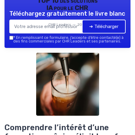
TOP 10 des solutions
IA pour le CHR
Téléchargez gratuitement le livre blanc
CHR Leaders — 2026
➔ Télécharger
*
En remplissant ce formulaire, j’accepte d’être contacté(e) à
des fins commerciales par CHR Leaders et ses partenaires.
Comprendre l’intérêt d’une