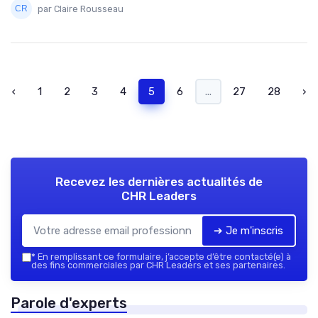
par Claire Rousseau
‹
1
2
3
4
5
6
...
27
28
›
Recevez les dernières actualités de
CHR Leaders
➔ Je m'inscris
*
En remplissant ce formulaire, j’accepte d’être contacté(e) à
des fins commerciales par CHR Leaders et ses partenaires.
Parole d'experts